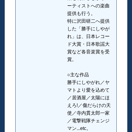
ーティストへの楽曲
提供も行う。
特に沢田研二へ提供
した「勝手にしやが
れ」は、日本レコー
ド大賞・日本歌謡大
賞など各音楽賞を受
賞。
○主な作品
勝手にしやがれ／ヤ
マトより愛を込めて
／居酒屋／太陽にほ
えろ!／傷だらけの天
使／寺内貫太郎一家
／電撃戦隊チェンジ
マン...etc。