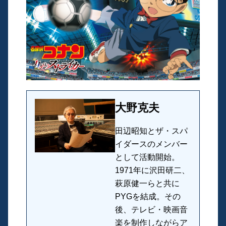
大野克夫
田辺昭知とザ・スパ
イダースのメンバー
として活動開始。
1971年に沢田研二、
萩原健一らと共に
PYGを結成。その
後、テレビ・映画音
楽を制作しながらア