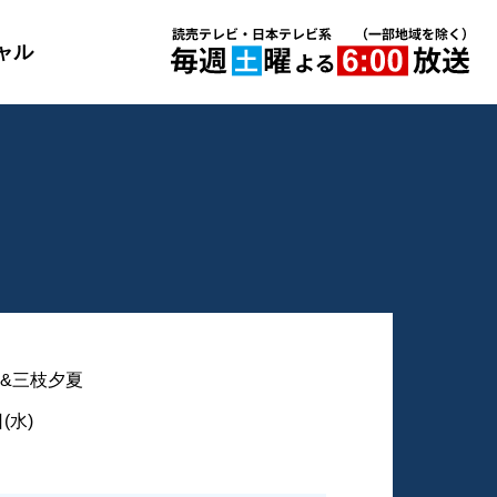
ャル
&三枝夕夏
(水)