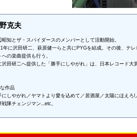
野克夫
辺昭知とザ・スパイダースのメンバーとして活動開始。
971年に沢田研二、萩原健一らと共にPYGを結成。その後、テ
トへの楽曲提供も行う。
に沢田研二へ提供した「勝手にしやがれ」は、日本レコード大
。
主な作品
手にしやがれ／ヤマトより愛を込めて／居酒屋／太陽にほえろ!
戦隊チェンジマン...etc。