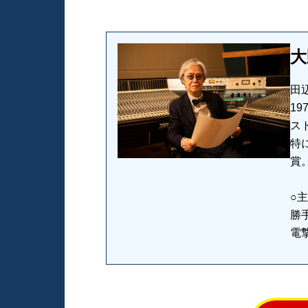
大
田
1
ス
特
賞
○
勝
電撃