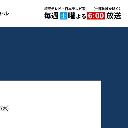
ャル
(木)