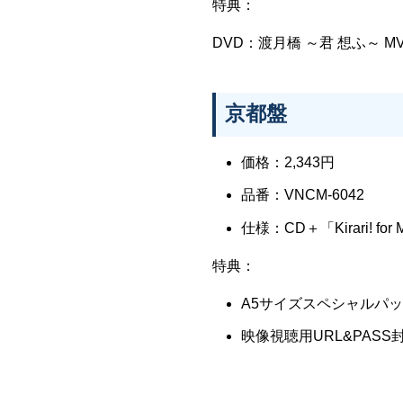
特典：
DVD：渡月橋 ～君 想ふ～ M
京都盤
価格：2,343円
品番：VNCM-6042
仕様：CD＋「Kirari! for
特典：
A5サイズスペシャルパ
映像視聴用URL&PASS