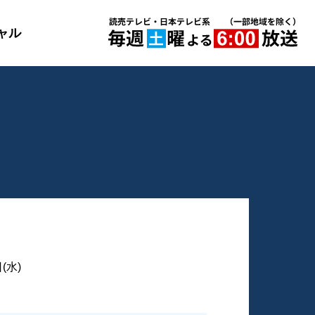
ャル
(水)