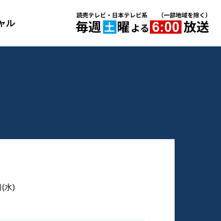
ャル
(水)