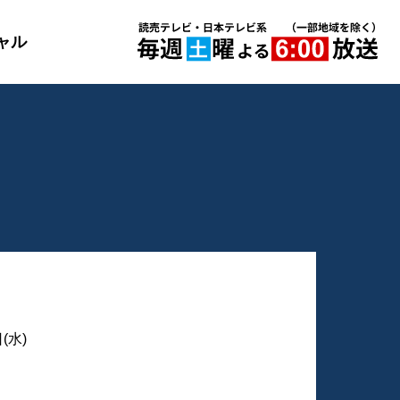
ャル
(水)