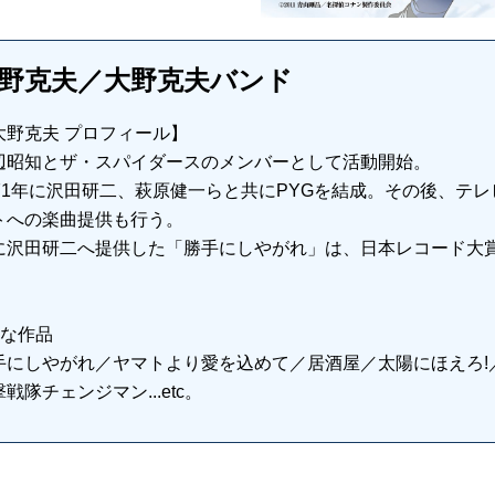
野克夫／大野克夫バンド
大野克夫 プロフィール】
辺昭知とザ・スパイダースのメンバーとして活動開始。
971年に沢田研二、萩原健一らと共にPYGを結成。その後、テ
トへの楽曲提供も行う。
に沢田研二へ提供した「勝手にしやがれ」は、日本レコード大
。
主な作品
手にしやがれ／ヤマトより愛を込めて／居酒屋／太陽にほえろ!
戦隊チェンジマン...etc。