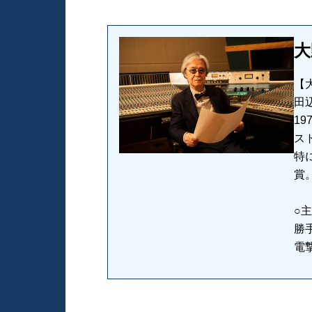
大
【
田
1
ス
特
賞
○
勝
電撃