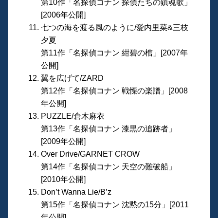
第10作「名探偵コナン 探偵たちの鎮魂歌」
[2006年公開]
七つの海を渡る風のように/愛内里菜&三枝
夕夏
第11作「名探偵コナン 紺碧の棺」[2007年
公開]
翼を広げて/ZARD
第12作「名探偵コナン 戦慄の楽譜」[2008
年公開]
PUZZLE/倉木麻衣
第13作「名探偵コナン 漆黒の追跡者」
[2009年公開]
Over Drive/GARNET CROW
第14作「名探偵コナン 天空の難破船」
[2010年公開]
Don’t Wanna Lie/B’z
第15作「名探偵コナン 沈黙の15分」[2011
年公開]