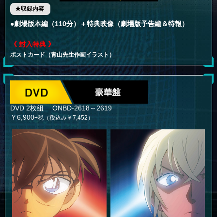
★収録内容
●劇場版本編（110分）＋特典映像（劇場版予告編＆特報）
《 封入特典 》
ポストカード（青山先生作画イラスト）
DVD 2枚組 ONBD-2618～2619
￥6,900
+税（税込み￥7,452）