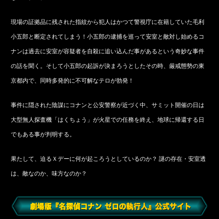
現場の証拠品に残された指紋から犯人はかつて警視庁に在籍していた毛利
小五郎と断定されてしまう！小五郎の逮捕を巡って安室と敵対し始めるコ
ナンは過去に安室が容疑者を自殺に追い込んだ事があるという奇妙な事件
の話を聞く。そして小五郎の起訴が決まろうとしたその時、厳戒態勢の東
京都内で、同時多発的に不可解なテロが勃発！
事件に隠された陰謀にコナンと公安警察が近づく中、サミット開催の日は
大型無人探査機「はくちょう」が火星での任務を終え、地球に帰還する日
でもある事が判明する。
果たして、迫るＸデーに何が起ころうとしているのか？ 謎の存在・安室透
は、敵なのか、味方なのか？