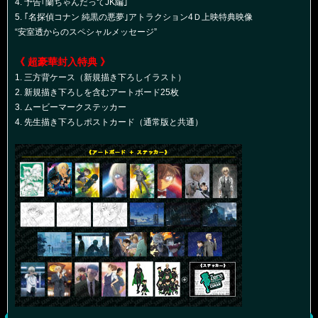
4. 予告｢蘭ちゃんだってJK編｣
5. ｢名探偵コナン 純黒の悪夢｣アトラクション4Ｄ上映特典映像
“安室透からのスペシャルメッセージ”
《 超豪華封入特典 》
1. 三方背ケース（新規描き下ろしイラスト）
2. 新規描き下ろしを含むアートボード25枚
3. ムービーマークステッカー
4. 先生描き下ろしポストカード（通常版と共通）