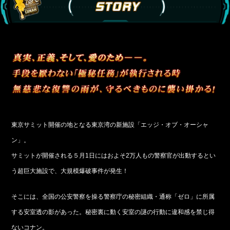
東京サミット開催の地となる東京湾の新施設「エッジ・オブ・オーシャ
ン」。
サミットが開催される５月1日にはおよそ2万人もの警察官が出動するとい
う超巨大施設で、大規模爆破事件が発生！
そこには、全国の公安警察を操る警察庁の秘密組織・通称「ゼロ」に所属
する安室透の影があった。秘密裏に動く安室の謎の行動に違和感を禁じ得
ないコナン。