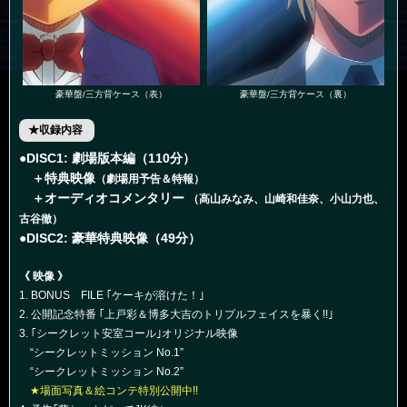
豪華盤/三方背ケース（表）
豪華盤/三方背ケース（裏）
★収録内容
●DISC1: 劇場版本編（110分）
＋特典映像
（劇場用予告＆特報）
＋オーディオコメンタリー
（高山みなみ、山崎和佳奈、小山力也、
古谷徹）
●DISC2: 豪華特典映像（49分）
《 映像 》
1. BONUS FILE ｢ケーキが溶けた！｣
2. 公開記念特番 ｢上戸彩＆博多大吉のトリプルフェイスを暴く!!｣
3. ｢シークレット安室コール｣オリジナル映像
“シークレットミッション No.1”
“シークレットミッション No.2”
★場面写真＆絵コンテ特別公開中!!