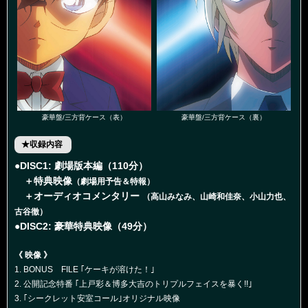
豪華盤/三方背ケース（表）
豪華盤/三方背ケース（裏）
★収録内容
●DISC1: 劇場版本編（110分）
＋特典映像
（劇場用予告＆特報）
＋オーディオコメンタリー
（高山みなみ、山崎和佳奈、小山力也、
古谷徹）
●DISC2: 豪華特典映像（49分）
《 映像 》
1. BONUS FILE ｢ケーキが溶けた！｣
2. 公開記念特番 ｢上戸彩＆博多大吉のトリプルフェイスを暴く!!｣
3. ｢シークレット安室コール｣オリジナル映像