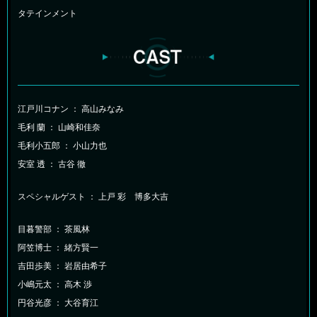
タテインメント
江戸川コナン ： 高山みなみ
毛利 蘭 ： 山崎和佳奈
毛利小五郎 ： 小山力也
安室 透 ： 古谷 徹
スペシャルゲスト ： 上戸 彩 博多大吉
目暮警部 ： 茶風林
阿笠博士 ： 緒方賢一
吉田歩美 ： 岩居由希子
小嶋元太 ： 高木 渉
円谷光彦 ： 大谷育江