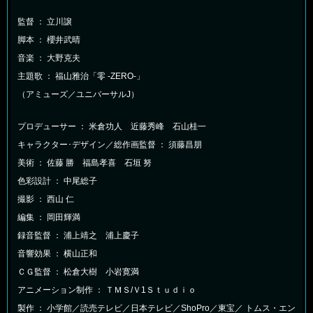
監督 ： 立川譲
脚本 ： 櫻井武晴
音楽 ： 大野克夫
主題歌 ： 福山雅治「零 -ZERO-」
（アミューズ／ユニバーサルJ）
プロデューサー ： 米倉功人 近藤秀峰 石山桂一
キャラクター･デザイン／総作画監督 ： 須藤昌朋
美術 ： 佐藤 勝 福島孝喜 石垣 努
色彩設計 ： 中尾総子
撮影 ： 西山 仁
編集 ： 岡田輝満
録音監督 ： 浦上靖之 浦上慶子
音響効果 ： 横山正和
ＣＧ監督 ： 松倉大樹 小岩寛満
アニメーション制作 ： ＴＭＳ/Ｖ1Ｓｔｕｄｉｏ
製作 ： 小学館／読売テレビ／日本テレビ／ShoPro／東宝／
トムス・エン