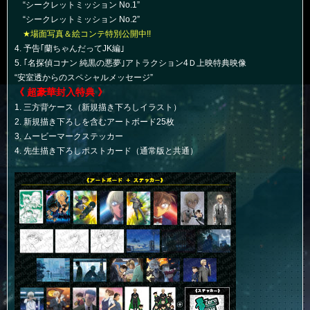
“シークレットミッション No.1”
“シークレットミッション No.2”
★場面写真＆絵コンテ特別公開中!!
4. 予告｢蘭ちゃんだってJK編｣
5. ｢名探偵コナン 純黒の悪夢｣アトラクション4Ｄ上映特典映像
“安室透からのスペシャルメッセージ”
《 超豪華封入特典 》
1. 三方背ケース（新規描き下ろしイラスト）
2. 新規描き下ろしを含むアートボード25枚
3. ムービーマークステッカー
4. 先生描き下ろしポストカード（通常版と共通）